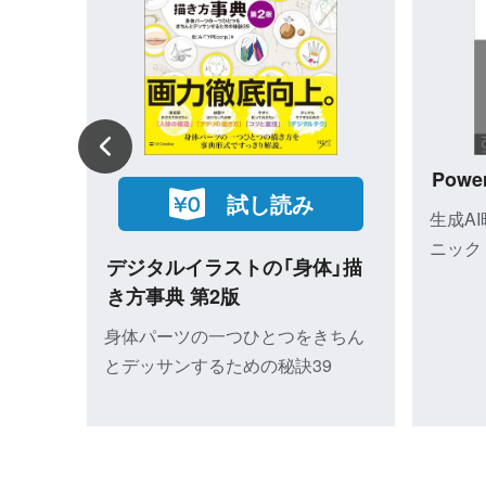
試し読み
MOS
Word & Excel 完全ガイド 改
Goog
スト＆演
訂第3版［Office 2024／2021／
完全
Microsoft 365対応］
基本操
基本操作＋疑問・困った解決＋便利
ワザ
ワザ