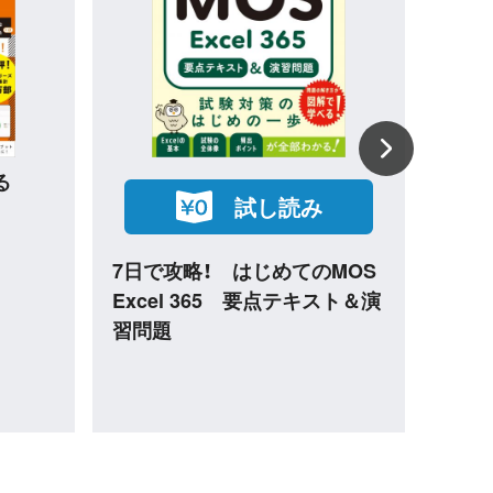
試し読み
析本格入
Excelで学ぶ統計解析本格入
AI
門 改訂第２版
イド