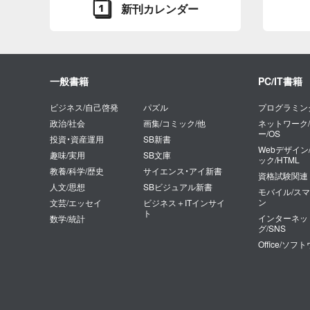
新刊カレンダー
一般書籍
PC/IT書籍
ビジネス/自己啓発
パズル
プログラミン
政治/社会
画集/コミック/他
ネットワーク
ー/OS
投資・資産運用
SB新書
Webデザイン
趣味/実用
SB文庫
ック/HTML
教養/科学/歴史
サイエンス・アイ新書
資格試験関連
人文/思想
SBビジュアル新書
モバイル/ス
ン
文芸/エッセイ
ビジネス＋ITインサイ
ト
インターネッ
数学/統計
グ/SNS
Office/ソフ