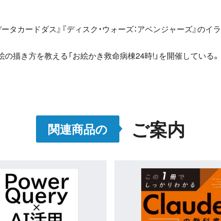
Part.0 デッサンのきほん
身体の比率／イラストデッサン／重要な身体パーツ／
カードダス』『ディスク・ウォーズ：アベンジャーズ』のイラストや、
イラストデッサンのコツ
の描き方を教える「お絵かき救命病棟24時!」を開催している。
ご案内
関連商品の