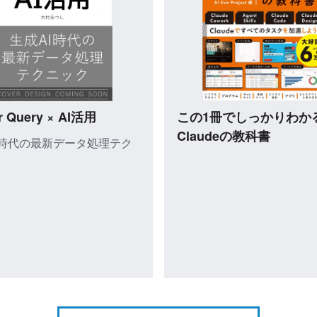
試し読み
試し読み
le Workspace＋Gemini
Excelで学ぶデータ分
ガイド
門 改訂第２版
作＋疑問・困った解決＋便利