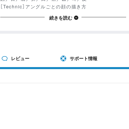
［Technic］アングルごとの顔の描き方
続きを読む
Part.2 胴体
胴体／首／胸／乳房／肩／腹筋／背中／股関節／尻
［Technic］レイヤー分けと色分け／男女の描き分け／
肌の塗り
Part.3 手・腕
レビュー
サポート情報
手／指／腕／肘／脇
Part.4 足・脚
ふともも／ふくらはぎ／膝／足
Appendix
キャラクターを描く
図解筋肉
筋肉質な人物の描き方
コントラポストとK字理論