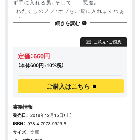
ず手に入れる男、そして――悪魔。
「わたくしのノブ・オブをご覧に入れますわぁ
ー！」
続きを読む
「とうとう略しだしたよ……」
非日常（イレギュラー）の跋扈する船内、ヴィ
ご意見・ご感想
クトは少女を救い、目的を果たせるのか。
第１０回GA文庫大賞・優秀賞受賞の群像・狂想
定価：660円
曲、ここに開幕――
（本体600円+10%税）
ご購入はこちら
書籍情報
発売日：
2018年12月15日（土）
ISBN：
978-4-7973-9929-5
サイズ：
文庫