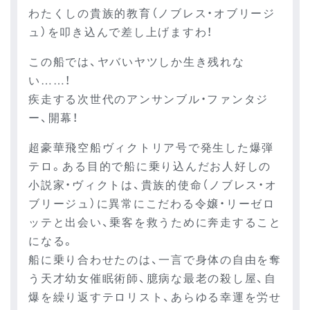
わたくしの貴族的教育（ノブレス・オブリージ
ュ）を叩き込んで差し上げますわ！
この船では、ヤバいヤツしか生き残れな
い……！
疾走する次世代のアンサンブル・ファンタジ
ー、開幕！
超豪華飛空船ヴィクトリア号で発生した爆弾
テロ。ある目的で船に乗り込んだお人好しの
小説家・ヴィクトは、貴族的使命（ノブレス・オ
ブリージュ）に異常にこだわる令嬢・リーゼロ
ッテと出会い、乗客を救うために奔走すること
になる。
船に乗り合わせたのは、一言で身体の自由を奪
う天才幼女催眠術師、臆病な最老の殺し屋、自
爆を繰り返すテロリスト、あらゆる幸運を労せ