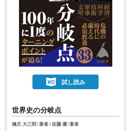
試し読み
世界史の分岐点
橋爪 大三郎：著者 / 佐藤 優：著者