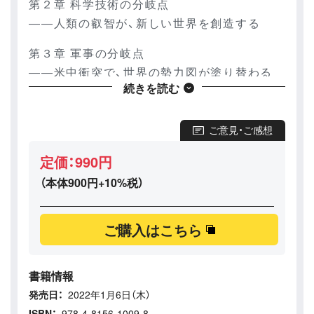
第２章 科学技術の分岐点
――人類の叡智が、新しい世界を創造する
第３章 軍事の分岐点
――米中衝突で、世界の勢力図が塗り替わる
続きを読む
第４章 文明の分岐点
――旧大陸の帝国が、覇権国の座を奪う
ご意見・ご感想
予測の先の新時代に備えよ！
定価：990円
近いうちに、「世界史の分岐点」が訪れる。日本
（本体900円+10%税）
も世界も、その激動に呑み込まれるだろう。避
けることはできない。本書は、それがどんなも
のか、なぜ起こるのか、詳しく論じている。ビ
ご購入はこちら
ジネスにたずさわる人びとも、市井の人びと
も、その備えをしたほうがよい――（「まえが
書籍情報
き」より）経済、科学技術、軍事、文明……「知の
発売日：
2022年1月6日（木）
巨人」が語りつくす、新しい時代を読み解く針
ISBN：
978-4-8156-1009-8