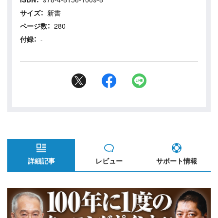
路。
サイズ：
新書
ページ数：
280
付録：
-
詳細記事
レビュー
サポート情報