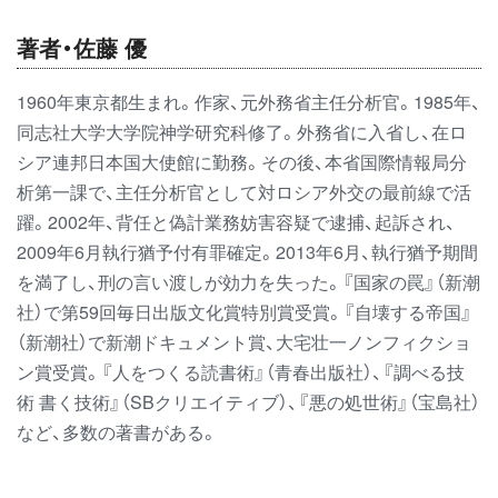
著者・佐藤 優
1960年東京都生まれ。作家、元外務省主任分析官。1985年、
同志社大学大学院神学研究科修了。外務省に入省し、在ロ
シア連邦日本国大使館に勤務。その後、本省国際情報局分
析第一課で、主任分析官として対ロシア外交の最前線で活
躍。2002年、背任と偽計業務妨害容疑で逮捕、起訴され、
2009年6月執行猶予付有罪確定。2013年6月、執行猶予期間
を満了し、刑の言い渡しが効力を失った。『国家の罠』（新潮
社）で第59回毎日出版文化賞特別賞受賞。『自壊する帝国』
（新潮社）で新潮ドキュメント賞、大宅壮一ノンフィクショ
ン賞受賞。『人をつくる読書術』（青春出版社）、『調べる技
術 書く技術』（SBクリエイティブ）、『悪の処世術』（宝島社）
など、多数の著書がある。