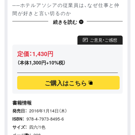
──ホテルアソシアの従業員は、なぜ仕事と仲
間が好きと言い切るのか
第4章 ホテルマンをつくるのではない、人間を
続きを読む
つくる
──ホテルが乗り越えた課題から学べる大切な
ご意見・ご感想
こと
定価：1,430円
おわりに 人を粗末にしない社会をつくりたい
（本体1,300円+10%税）
ご購入はこちら
書籍情報
発売日：
2016年1月14日（木）
ISBN：
978-4-7973-8495-6
サイズ：
四六/1色
ページ数：
208