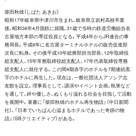
柴田秋雄（しばた あきお）
昭和17年岐阜県中津川市生まれ、岐阜県立岩村高校卒業
後、昭和36年4月国鉄に就職、31歳で当時の鉄道労働組合名
古屋地方本部の専従役員となる。平成4年からJR連合の事
務局長。平成6年に名古屋ターミナルホテルの販売促進部
次長に転身。その後平成10年総務部担当部長、12年取締役
総支配人、15年常務取締役総支配人、17年代表取締役専務
総支配人に就任する。この間4期赤字のホテルを7期連続黒
字のホテルに再生した。現在は、一般社団法人アソシア志
友館を設立。理事長として、講演やイベント企画、執筆など
を通して、絆や優しさ、ぬくもり溢れる社会を目指して活動
を展開中。著書に『柴田秋雄のホテル再生物語』（中日新聞
社）、『日本でいちばん心温まるホテルであった奇跡の物
語』（SBクリエイティブ）がある。