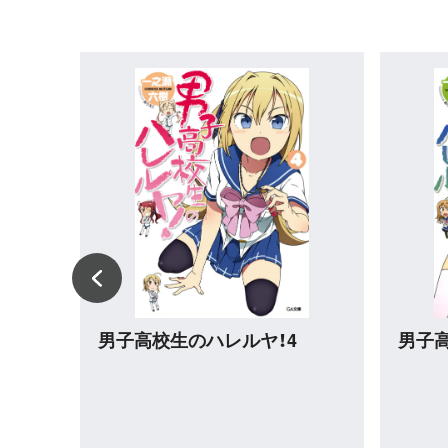
める
ダンジョンに出会いを求める
ダン
か フ
のは間違っているだろうか外
のは
ode
伝 ソード・オラトリア17 小
伝 ソ
冊子付き特装版