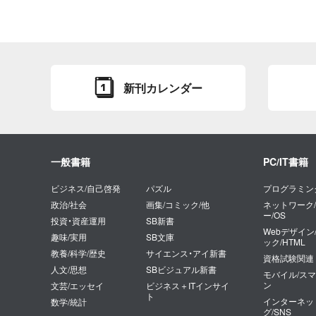
新刊カレンダー
一般書籍
PC/IT書籍
ビジネス/自己啓発
パズル
プログラミン
政治/社会
画集/コミック/他
ネットワーク
ー/OS
投資・資産運用
SB新書
Webデザイン
趣味/実用
SB文庫
ック/HTML
教養/科学/歴史
サイエンス・アイ新書
資格試験関連
人文/思想
SBビジュアル新書
モバイル/ス
ン
文芸/エッセイ
ビジネス＋ITインサイ
ト
インターネッ
数学/統計
グ/SNS