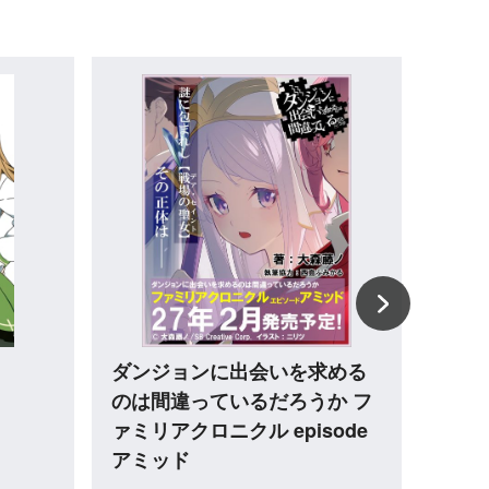
める
ダンジョンに出会いを求める
有名V
か
のは間違っているだろうか22
か俺