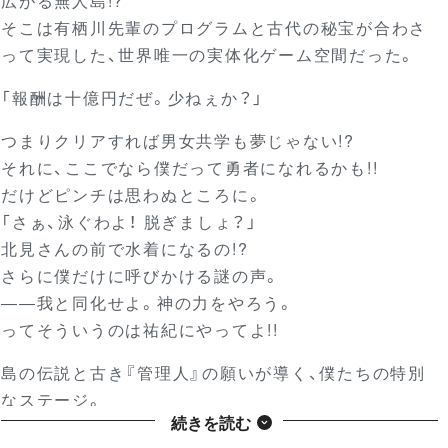
広がる無人島!?
そこは有栖川先輩のプログラムと古代の秘宝が合わさ
って実現した、世界唯一の実体化ゲーム空間だった。
「報酬は十億円だぜ。少ねぇか？」
つまりクリアすれば男女共学も夢じゃない!?
それに、ここでなら僕だって勇者になれるかも!!
だけどピンチは思わぬところに。
「さぁ、泳ぐわよ！ 脱ぎましょ？」
北見さんの前で水着になるの!?
さらに僕だけに呼びかける謎の声。
――我と同化せよ。神の力をやろう。
ってそういうのは祐紀にやってよ!!
島の伝説と古き『管理人』の願いが導く、僕たちの特別
なステージ。
続きを読む
ハイテンションにゲームスタート!!