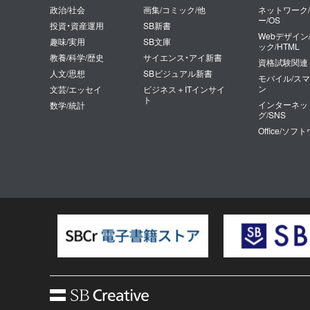
政治/社会
画集/コミック/他
ネットワーク
ー/OS
投資・資産運用
SB新書
Webデザイン
趣味/実用
SB文庫
ック/HTML
教養/科学/歴史
サイエンス・アイ新書
資格試験関連
人文/思想
SBビジュアル新書
モバイル/ス
ン
文芸/エッセイ
ビジネス＋ITインサイ
ト
インターネッ
数学/統計
グ/SNS
Office/ソフ