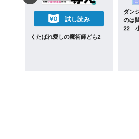
める
ダンジョンに出会いを求める
か外
のは間違っているだろうか外
 小
伝 ソード・オラトリア17
杖と
リモ