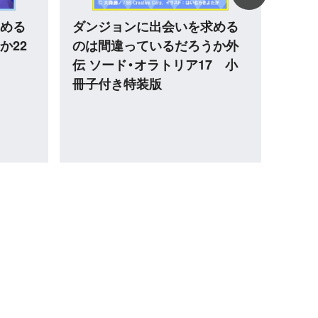
試し読み
める
くたばれ愛しの魔術師ども
二度
か フ
い2
ode
説の
点も