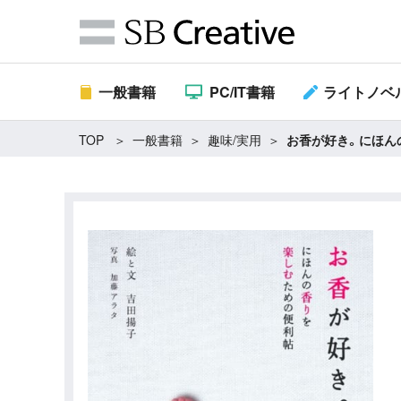
一般書籍
PC/IT書籍
ライトノベ
TOP
一般書籍
趣味/実用
お香が好き。にほん