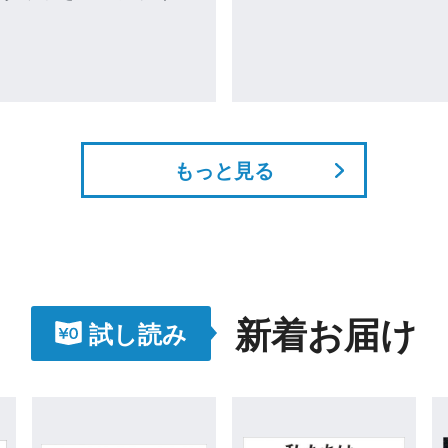
道具』（技術評論社）、書籍プロデュースとして『おうち
スト第6版対応】
で楽しむにほんの行事』（技術評論社）、『捨て犬サンの
人生案内』（メディアファクトリー）がある。早稲田大学
第一文学部卒。
ホームページ
http://www.yokogarden.com/
もっと見る
新着お届け
試し読み