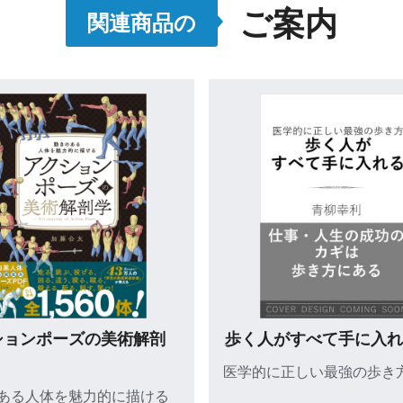
ご案内
・香炉でお香をたいてみる
関連商品の
・「空薫：そらだき」のすすめ
・練香、印香、香木を楽しむ
・「聞香：もんこう」に挑戦
・「香道：こうどう」の世界に触れる
●京都お香ショップめぐりマップ
・お店の体験コースで楽しむ
・持っていると楽しくなるグッズ
・お香のふるさと淡路島を訪ねる
【著者略歴】吉田揚子（よしだ・ようこ）
神奈川県逗子市在住。にほんの暮らしアドバイザー。雑
誌、書籍での執筆のほか、イベントプロデュース、テレ
ビ・ラジオ出演などを中心に活動。湘南にある海の見え
うかる！メンタルヘルス・
アニメスタジオの現場で
る自宅兼オフィスにて、自然と季節を感じるシンプル
メントR検定 Ⅱ種 要点
学べない 絵コンテで大
な暮らしを実践中。著書に『普段に生かすにほんの台所
スト＋頻出問題＋模試【公
と