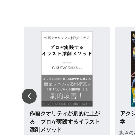
1冊でうかる！メンタルヘルス・
1冊で
マネジメント（R）検定 Ⅱ種・Ⅲ
マネジ
種 要点テキスト＋頻出問題＋
テキ