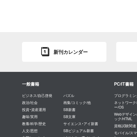
新刊カレンダー
一般書籍
PC/IT書籍
ビジネス/自己啓発
パズル
プログラミン
政治/社会
画集/コミック/他
ネットワーク
ー/OS
投資・資産運用
SB新書
Webデザイン
趣味/実用
SB文庫
ック/HTML
教養/科学/歴史
サイエンス・アイ新書
資格試験関連
人文/思想
SBビジュアル新書
モバイル/ス