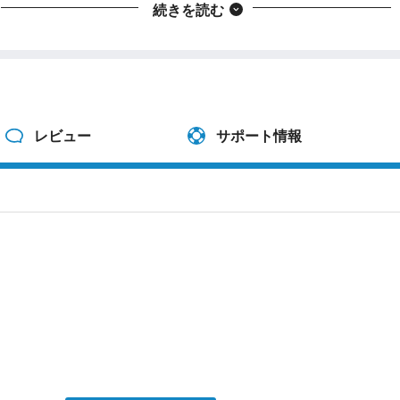
・代表的な3つの香りをマスター
続きを読む
・時と場所に合わせた香りの選び方
・お香立ての選び方
●香りを持ち歩く
・匂い香の活用法
レビュー
サポート情報
・名刺入れを香らせる
・塗るお香「塗香：ずこう」のすすめ
・香りと記憶の不思議な関係
・携帯用お香ケースの作り方
●香りを贈る
・手紙に香りを移す
・来客時のおもてなしマナー
・茶の湯とお香
・お焼香、香典のことを知る
●香りで遊ぶ