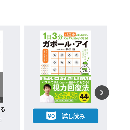
しか
共通テスト完全攻略マニュア
新版
切なこ
ル
た！