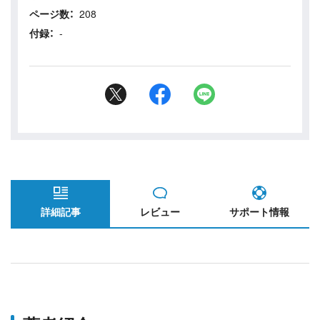
8.ジェンツーペンギン
ページ数：
208
9.ヒゲペンギンペンギン
付録：
-
10.イワトビペンギン
11.マカロニペンギン
12.ロイヤルペンギン
13.スネアーズペンギン
14.シュレーターペンギン
15.フィヨルドランドペンギン
16.キガシラペンギン
17.コガタペンギン
18.ハネジロペンギン
詳細記事
レビュー
サポート情報
19.日本で見られるペンギンたち
第3章 ペンギンの暮らし
1.ペンギンの生活圏
2.隠れたペンギン大国、ニュージーランド
3.なぜペンギンは北半球にいないの？