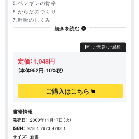
5.ペンギンの骨格
6.からだのつくり
7.呼吸のしくみ
8.水に濡れないわけ
続きを読む
9.ペンギンの種類
10.ペンギンの大きさ比較
ご意見・ご感想
11.ペンギンの進化について
定価：1,048円
12.ペンギンが飛ばなくなった理由
（本体952円+10%税）
第2章 ペンギン全種の特徴と生息地域
1.エンペラーペンギン
ご購入はこちら
2.キングペンギン
3.フンボルトペンギン
4.ガラパゴスペンギン
書籍情報
5.マゼランペンギン
発売日：
2009年11月17日（火）
6.ケープペンギン
ISBN：
978-4-7973-4782-1
7.アデリーペンギン
サイズ：
新書