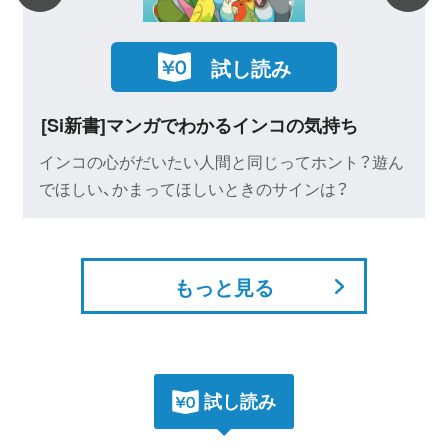
第4章 ペンギンの実力
1.寒さに耐える羽毛力
[Si新書]知ってお
2.ペンギンが凍傷にならない理由
試し読み
礎知識
3.暑いときの対処法
太陽光・風力・水力・地
4.ペンギンは消化をコントロールする
でわかるインコの気持ち
やさしいエネルギーを徹
5.ペンギンは海水を飲むことができる
い人間と同じってホント？遊ん
6.ペンギンの泳ぎの特徴
ほしいときのサインは？
7.ペンギンの息はどのくらい続く？
8.ペンギンは体温を下げる？
9.ごろごろするのも大切なこと
10.ペンギンは陸上でもちゃんとものが見え
もっと見る
る？
11.海の中でペンギンはどうやってエサを見つ
けているのか
12.ペンギンの空間記憶
試し読み
13.つがいの相手やヒナを認識する方法
14.絶食するペンギン