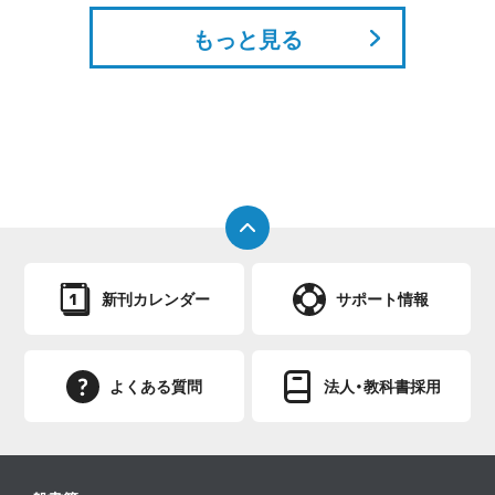
『鳥の脳力を探る』『科学ニュースがみるみる
もっと見る
わかる最新キーワード800』、『大江戸飼い鳥
草紙』（吉川弘文館）、『飼い鳥：困った時に読む
本』（誠文堂新光社）などがある。
新刊カレンダー
サポート情報
よくある質問
法人・教科書採用