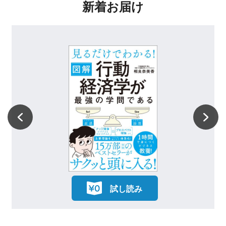
新着お届け
第5章 ペンギンの現在、過去、未来
1.ペンギンの誕生
2.人間とのかかわり
3.ペンギンの受難
4.地球環境とペンギンの生活
5.人間とペンギンとの、よりよい未来に向けて
■著者紹介
ノンフィクション作家、サイエンス・ライタ
ー。上智大学理工学部物理学科卒。大学での専
攻は、幾何光学および波動光学。かねてより、
鳥と日本人の関係に強い関心があったことか
ら、1996年より飼鳥史の研究を始める。現在
試し読み
は鳥を中心に、人間と動物の関係をルポルター
ジュするほか、先端の科学技術を紹介する記事
も執筆。おもな著作に、サイエンス・アイ新書