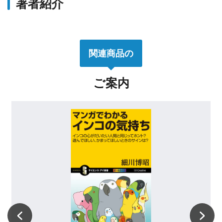
著者紹介
4.ペンギンの食べ物
5.ペンギンの1年
6.海の暮らし
7.ペンギン夫婦の恋愛事情
関連商品の
8.巣づくりと抱卵
9.ペンギンのヒナたち
ご案内
10.ペンギンの保育園「クレイシ」
11.親ペンギンの子育て
12.ペンギンが走る、ペンギンが滑る
13.眠り
14.換羽
15.ペンギンのライフサイクルと、それぞれの
寿命
16.敵：ペンギンを捕食する生き物
17.ペンギンは好奇心をもつ
18.ペンギンのけんか